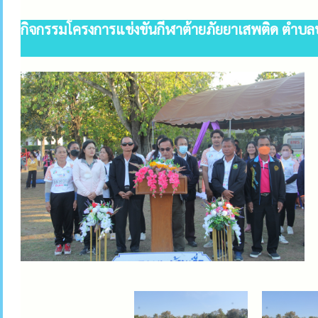
กิจกรรมโครงการแข่งขันกีฬาต้ายภัยยาเสพติด ตำบลบ้า